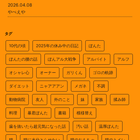
2026.04.08
やべえや
タグ
10代の頃
2025年の休み中の日記
ぽんた
ぽんたの腰の話
ぽんアル大戦争
アルバイト
アルフ
オシャレ心
オーナー
ガリくん
ゴロの軌跡
ダイエット
ニャアアアン
メガネ
不調
動物病院
友人
外のこと
妹
家族
揉み師
料理
暴君ぽんた
書籍
模様替え
歯を抜いたら超元気になった話
汚い話
温厚ぽんた
猫
猫に水分とらせたい
猫のおもちゃ
猫のトイレ