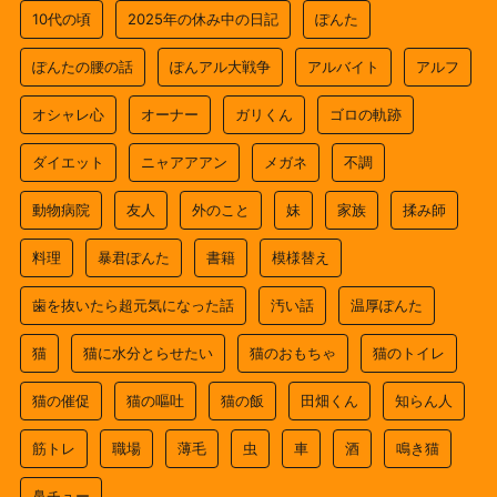
10代の頃
2025年の休み中の日記
ぽんた
ぽんたの腰の話
ぽんアル大戦争
アルバイト
アルフ
オシャレ心
オーナー
ガリくん
ゴロの軌跡
ダイエット
ニャアアアン
メガネ
不調
動物病院
友人
外のこと
妹
家族
揉み師
料理
暴君ぽんた
書籍
模様替え
歯を抜いたら超元気になった話
汚い話
温厚ぽんた
猫
猫に水分とらせたい
猫のおもちゃ
猫のトイレ
猫の催促
猫の嘔吐
猫の飯
田畑くん
知らん人
筋トレ
職場
薄毛
虫
車
酒
鳴き猫
鼻チュー