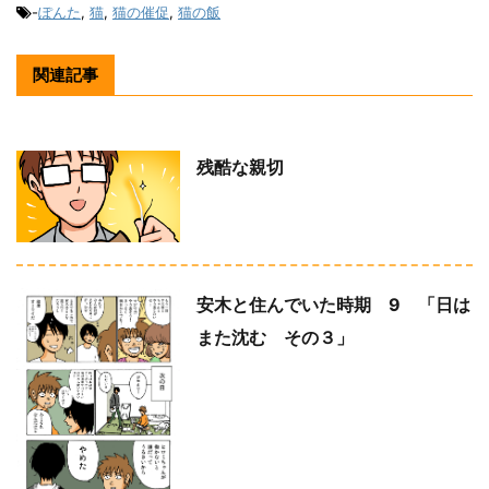
-
ぽんた
,
猫
,
猫の催促
,
猫の飯
関連記事
残酷な親切
安木と住んでいた時期 9 「日は
また沈む その３」