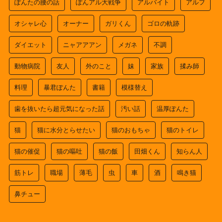
ぽんたの腰の話
ぽんアル大戦争
アルバイト
アルフ
オシャレ心
オーナー
ガリくん
ゴロの軌跡
ダイエット
ニャアアアン
メガネ
不調
動物病院
友人
外のこと
妹
家族
揉み師
料理
暴君ぽんた
書籍
模様替え
歯を抜いたら超元気になった話
汚い話
温厚ぽんた
猫
猫に水分とらせたい
猫のおもちゃ
猫のトイレ
猫の催促
猫の嘔吐
猫の飯
田畑くん
知らん人
筋トレ
職場
薄毛
虫
車
酒
鳴き猫
鼻チュー