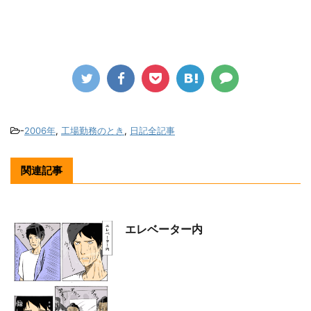
-
2006年
,
工場勤務のとき
,
日記全記事
関連記事
エレベーター内