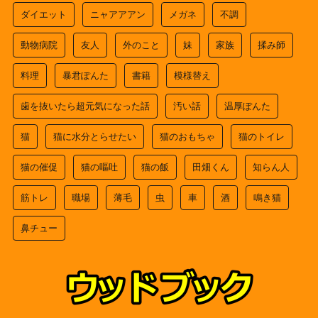
ダイエット
ニャアアアン
メガネ
不調
動物病院
友人
外のこと
妹
家族
揉み師
料理
暴君ぽんた
書籍
模様替え
歯を抜いたら超元気になった話
汚い話
温厚ぽんた
猫
猫に水分とらせたい
猫のおもちゃ
猫のトイレ
猫の催促
猫の嘔吐
猫の飯
田畑くん
知らん人
筋トレ
職場
薄毛
虫
車
酒
鳴き猫
鼻チュー