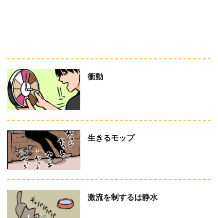
衝動
生きるモップ
激流を制するは静水