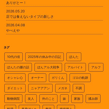
ありがとー！
2026.05.20
店では食えないタイプの新しさ
2026.04.08
やべえや
タグ
10代の頃
2025年の休み中の日記
ぽんた
ぽんたの腰の話
ぽんアル大戦争
アルバイト
アルフ
オシャレ心
オーナー
ガリくん
ゴロの軌跡
ダイエット
ニャアアアン
メガネ
不調
動物病院
友人
外のこと
妹
家族
揉み師
料理
暴君ぽんた
書籍
模様替え