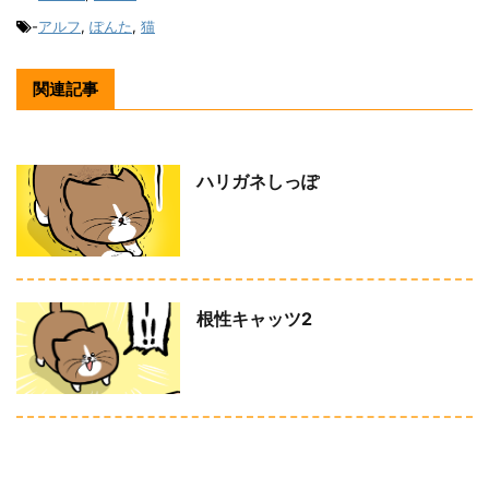
-
アルフ
,
ぽんた
,
猫
関連記事
ハリガネしっぽ
根性キャッツ2