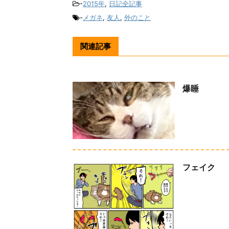
-
2015年
,
日記全記事
-
メガネ
,
友人
,
外のこと
関連記事
爆睡
フェイク