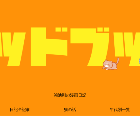
鴻池剛の漫画日記
日記全記事
猫の話
年代別一覧