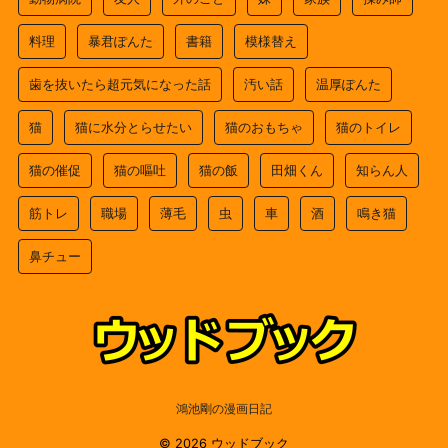
料理
暴君ぽんた
書籍
模様替え
歯を抜いたら超元気になった話
汚い話
温厚ぽんた
猫
猫に水分とらせたい
猫のおもちゃ
猫のトイレ
猫の催促
猫の嘔吐
猫の飯
田畑くん
知らん人
筋トレ
職場
薄毛
虫
車
酒
鳴き猫
鼻チュー
鴻池剛の漫画日記
© 2026 ウッドブック