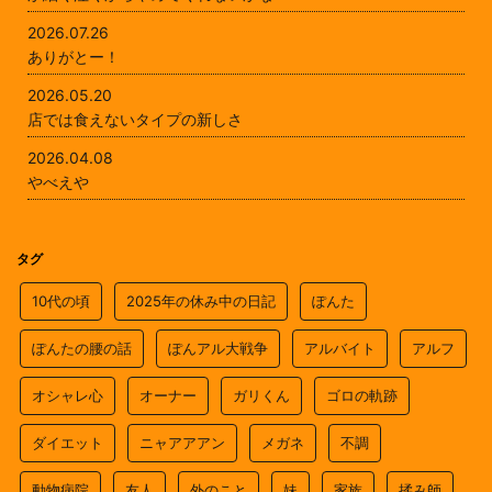
2026.07.26
ありがとー！
2026.05.20
店では食えないタイプの新しさ
2026.04.08
やべえや
タグ
10代の頃
2025年の休み中の日記
ぽんた
ぽんたの腰の話
ぽんアル大戦争
アルバイト
アルフ
オシャレ心
オーナー
ガリくん
ゴロの軌跡
ダイエット
ニャアアアン
メガネ
不調
動物病院
友人
外のこと
妹
家族
揉み師