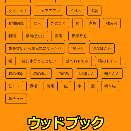
ダイエット
ニャアアアン
メガネ
不調
動物病院
友人
外のこと
妹
家族
揉み師
料理
暴君ぽんた
書籍
模様替え
歯を抜いたら超元気になった話
汚い話
温厚ぽんた
猫
猫に水分とらせたい
猫のおもちゃ
猫のトイレ
猫の催促
猫の嘔吐
猫の飯
田畑くん
知らん人
筋トレ
職場
薄毛
虫
車
酒
鳴き猫
鼻チュー