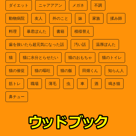
ダイエット
ニャアアアン
メガネ
不調
動物病院
友人
外のこと
妹
家族
揉み師
料理
暴君ぽんた
書籍
模様替え
歯を抜いたら超元気になった話
汚い話
温厚ぽんた
猫
猫に水分とらせたい
猫のおもちゃ
猫のトイレ
猫の催促
猫の嘔吐
猫の飯
田畑くん
知らん人
筋トレ
職場
薄毛
虫
車
酒
鳴き猫
鼻チュー