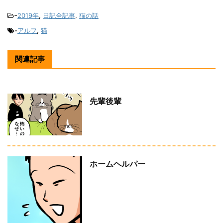
-
2019年
,
日記全記事
,
猫の話
-
アルフ
,
猫
関連記事
先輩後輩
ホームヘルパー