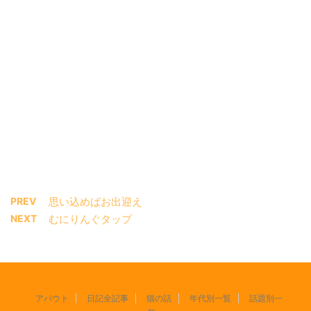
PREV
思い込めばお出迎え
NEXT
むにりんぐタップ
アバウト
日記全記事
猫の話
年代別一覧
話題別一