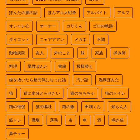
ぽんたの腰の話
ぽんアル大戦争
アルバイト
アルフ
オシャレ心
オーナー
ガリくん
ゴロの軌跡
ダイエット
ニャアアアン
メガネ
不調
動物病院
友人
外のこと
妹
家族
揉み師
料理
暴君ぽんた
書籍
模様替え
歯を抜いたら超元気になった話
汚い話
温厚ぽんた
猫
猫に水分とらせたい
猫のおもちゃ
猫のトイレ
猫の催促
猫の嘔吐
猫の飯
田畑くん
知らん人
筋トレ
職場
薄毛
虫
車
酒
鳴き猫
鼻チュー