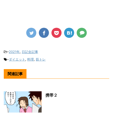
-
2021年
,
日記全記事
-
ダイエット
,
料理
,
筋トレ
関連記事
携帯２