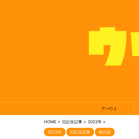
アバウト
HOME
>
日記全記事
>
2022年
>
2022年
日記全記事
猫の話