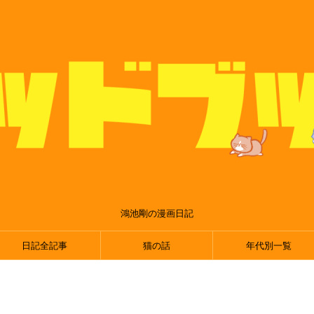
鴻池剛の漫画日記
日記全記事
猫の話
年代別一覧