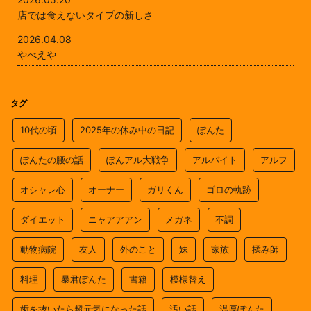
店では食えないタイプの新しさ
2026.04.08
やべえや
タグ
10代の頃
2025年の休み中の日記
ぽんた
ぽんたの腰の話
ぽんアル大戦争
アルバイト
アルフ
オシャレ心
オーナー
ガリくん
ゴロの軌跡
ダイエット
ニャアアアン
メガネ
不調
動物病院
友人
外のこと
妹
家族
揉み師
料理
暴君ぽんた
書籍
模様替え
歯を抜いたら超元気になった話
汚い話
温厚ぽんた