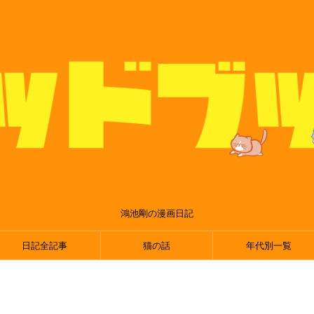
鴻池剛の漫画日記
日記全記事
猫の話
年代別一覧