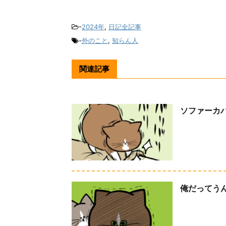
-
2024年
,
日記全記事
-
外のこと
,
知らん人
関連記事
ソファーカ
俺だってう