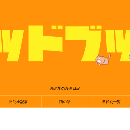
鴻池剛の漫画日記
日記全記事
猫の話
年代別一覧