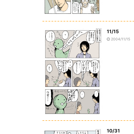
11/15
2004/11/15
10/31