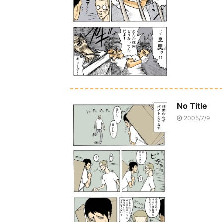
No Title
2005/7/9