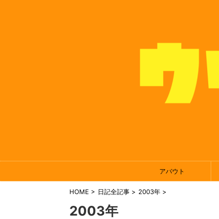
アバウト
HOME
>
日記全記事
>
2003年
>
2003年