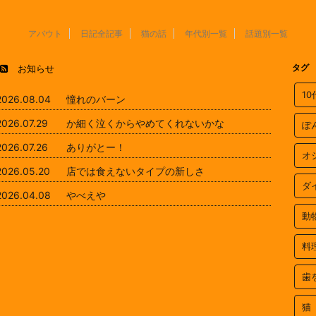
アバウト
日記全記事
猫の話
年代別一覧
話題別一覧
タグ
お知らせ
1
2026.08.04
憧れのバーン
2026.07.29
か細く泣くからやめてくれないかな
ぽ
2026.07.26
ありがとー！
オ
2026.05.20
店では食えないタイプの新しさ
ダ
2026.04.08
やべえや
動
料
歯
猫