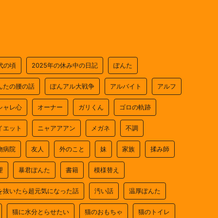
0代の頃
2025年の休み中の日記
ぽんた
んたの腰の話
ぽんアル大戦争
アルバイト
アルフ
シャレ心
オーナー
ガリくん
ゴロの軌跡
イエット
ニャアアアン
メガネ
不調
物病院
友人
外のこと
妹
家族
揉み師
理
暴君ぽんた
書籍
模様替え
を抜いたら超元気になった話
汚い話
温厚ぽんた
猫に水分とらせたい
猫のおもちゃ
猫のトイレ