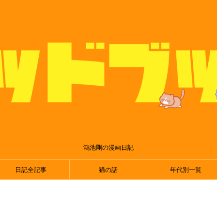
鴻池剛の漫画日記
日記全記事
猫の話
年代別一覧