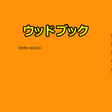
鴻池剛の漫画日記