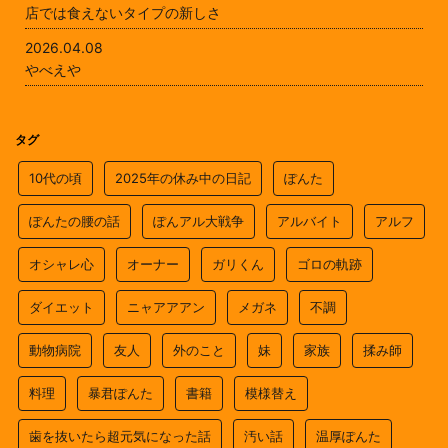
店では食えないタイプの新しさ
2026.04.08
やべえや
タグ
10代の頃
2025年の休み中の日記
ぽんた
ぽんたの腰の話
ぽんアル大戦争
アルバイト
アルフ
オシャレ心
オーナー
ガリくん
ゴロの軌跡
ダイエット
ニャアアアン
メガネ
不調
動物病院
友人
外のこと
妹
家族
揉み師
料理
暴君ぽんた
書籍
模様替え
歯を抜いたら超元気になった話
汚い話
温厚ぽんた