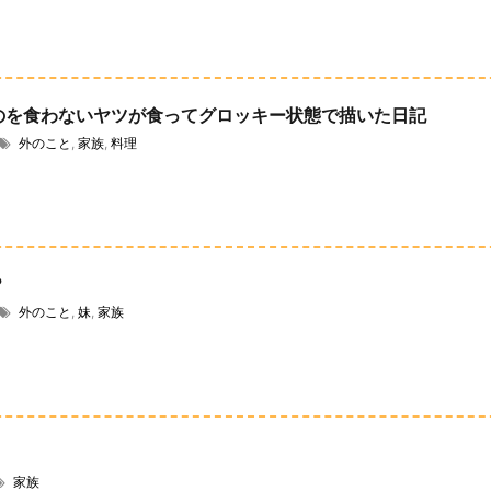
のを食わないヤツが食ってグロッキー状態で描いた日記
外のこと
,
家族
,
料理
？
外のこと
,
妹
,
家族
家族