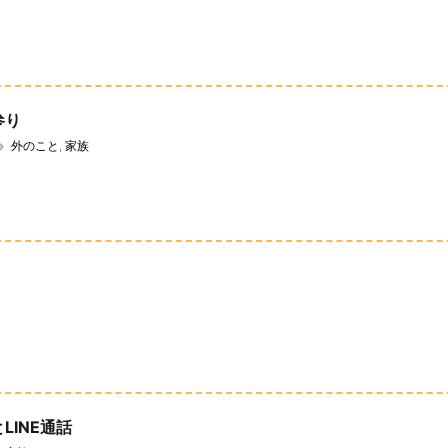
参り
外のこと
,
家族
LINE通話