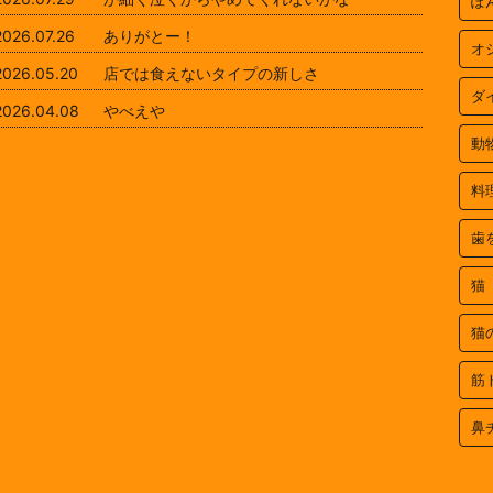
ぽ
2026.07.26
ありがとー！
オ
2026.05.20
店では食えないタイプの新しさ
ダ
2026.04.08
やべえや
動
料
歯
猫
猫
筋
鼻