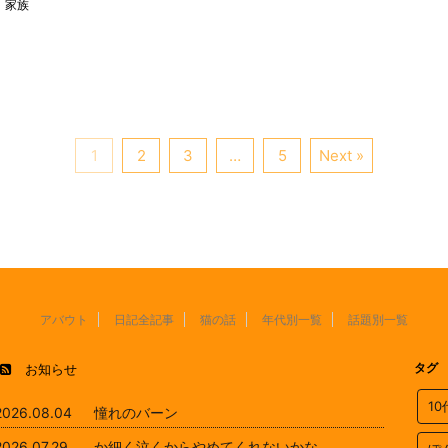
家族
1
2
3
…
5
Next »
アバウト
日記全記事
猫の話
年代別一覧
話題別一覧
タグ
お知らせ
1
2026.08.04
憧れのバーン
2026.07.29
か細く泣くからやめてくれないかな