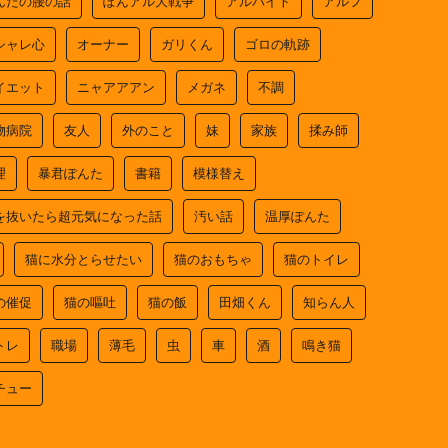
んたの腰の話
ぽんアル大戦争
アルバイト
アルフ
シャレ心
オーナー
ガリくん
ゴロの軌跡
イエット
ニャアアアン
メガネ
不調
物病院
友人
外のこと
妹
家族
揉み師
理
暴君ぽんた
書籍
模様替え
を抜いたら超元気になった話
汚い話
温厚ぽんた
猫に水分とらせたい
猫のおもちゃ
猫のトイレ
の催促
猫の嘔吐
猫の飯
田畑くん
知らん人
トレ
職場
薄毛
虫
車
酒
鳴き猫
チュー