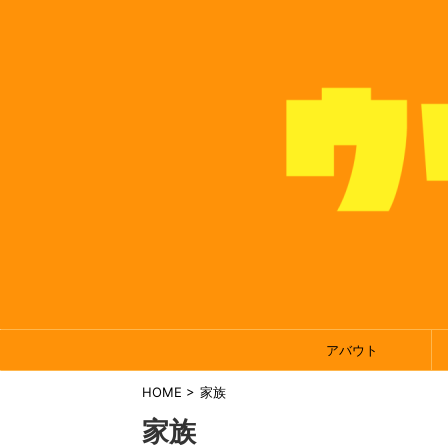
アバウト
HOME
>
家族
家族