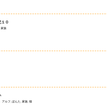
記１０
家族
い
アルフ
,
ぽんた
,
家族
,
猫