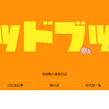
鴻池剛の漫画日記
日記全記事
猫の話
年代別一覧