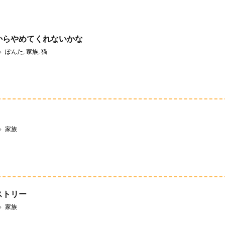
からやめてくれないかな
ぽんた
,
家族
,
猫
！
家族
ストリー
家族